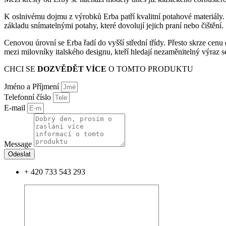
K oslnivému dojmu z výrobků Erba patří kvalitní potahové materiály
základu snímatelnými potahy, které dovolují jejich praní nebo čištění.
Cenovou úrovní se Erba řadí do vyšší střední třídy. Přesto skrze cen
mezi milovníky italského designu, kteří hledají nezaměnitelný výraz 
CHCI SE
DOZVĚDĚT VÍCE
O TOMTO PRODUKTU
Jméno a Příjmení
Telefonní číslo
E-mail
Message
Odeslat
+ 420 733 543 293