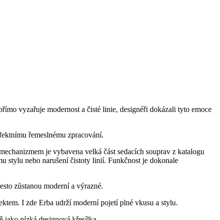
přímo vyzařuje modernost a čisté linie, designéři dokázali tyto emoce
erfektnímu řemeslnému zpracování.
 mechanizmem je vybavena velká část sedacích souprav z katalogu
stylu nebo narušení čistoty linií. Funkčnost je dokonale
řesto zůstanou moderní a výrazné.
em. I zde Erba udrží moderní pojetí plné vkusu a stylu.
ě jako nízká designová křesílka.