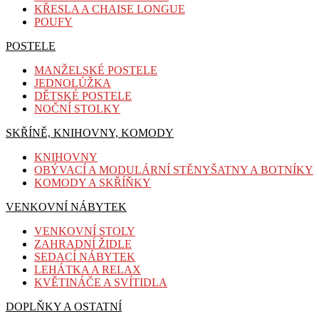
KŘESLA A CHAISE LONGUE
POUFY
POSTELE
MANŽELSKÉ POSTELE
JEDNOLŮŽKA
DĚTSKÉ POSTELE
NOČNÍ STOLKY
SKŘÍNĚ, KNIHOVNY, KOMODY
KNIHOVNY
OBÝVACÍ A MODULÁRNÍ STĚNY
ŠATNY A BOTNÍKY
K
OMODY A SKŘÍŇKY
VENKOVNÍ NÁBYTEK
VENKOVNÍ STOLY
ZAHRADNÍ ŽIDLE
SEDACÍ NÁBYTEK
LEHÁTKA A RELAX
KVĚTINÁČE A SVÍTIDLA
DOPLŇKY A OSTATNÍ