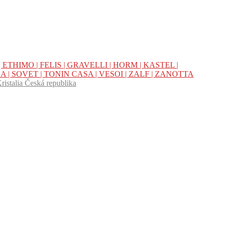
|
ETHIMO |
FELIS |
GRAVELLI |
HORM |
KASTEL |
A |
SOVET |
TONIN CASA |
VESOI |
ZALF |
ZANOTTA
Kristalia Česká republika