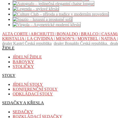
ALTA CORTE |
ARCHIUTTI |
BONALDO |
BRALCO |
CASAMA
KRISTALIA |
LA CIVIDINA |
MESON’S |
MONTBEL |
NATISA 
dealer Kastel Česká republika
dealer Bonaldo Česká republika.
deal
ŽIDLE
JÍDELNÍ ŽIDLE
BAROVKY
STOLIČKY
STOLY
JÍDELNÍ STOLY
KONFERENČNÍ STOLY
ODKLÁDACÍ STOLY
SEDAČKY A KŘESLA
SEDAČKY
ROZKLÁDACÍ SEDAČKY