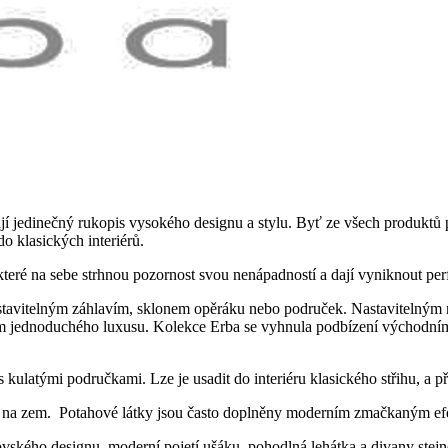
mají jedinečný rukopis vysokého designu a stylu. Byť ze všech produktů 
do klasických interiérů.
které na sebe strhnou pozornost svou nenápadností a dají vyniknout p
astavitelným záhlavím, sklonem opěráku nebo područek. Nastavitelným
em jednoduchého luxusu. Kolekce Erba se vyhnula podbízení východnímu 
ulatými područkami. Lze je usadit do interiéru klasického střihu, a p
 na zem. Potahové látky jsou často doplněny moderním zmačkaným efekt
vského designu, moderní pojetí ušáku, pohodlná lehátka a divany stejn