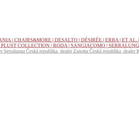
NIA |
CHAIRS&MORE |
DESALTO |
DÉSIRÉE |
ERBA |
ET AL. 
|
PLUST COLLECTION |
RODA |
SANGIACOMO |
SERRALUNG
er Serralunga Česká republika
dealer Zanotta Česká republika
dealer 