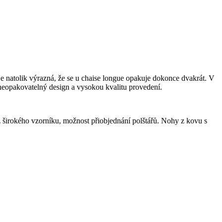
je natolik výrazná, že se u chaise longue opakuje dokonce dvakrát. V
á neopakovatelný design a vysokou kvalitu provedení.
 širokého vzorníku, možnost přiobjednání polštářů. Nohy z kovu s