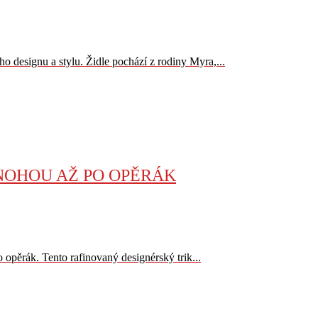
o designu a stylu. Židle pochází z rodiny Myra,...
 NOHOU AŽ PO OPĚRÁK
o opěrák. Tento rafinovaný designérský trik...