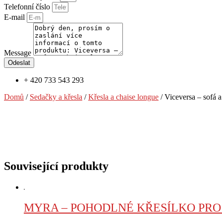
Telefonní číslo
E-mail
Message
Odeslat
+ 420 733 543 293
Domů
/
Sedačky a křesla
/
Křesla a chaise longue
/ Viceversa – sofá 
Související produkty
MYRA – POHODLNÉ KŘESÍLKO PR