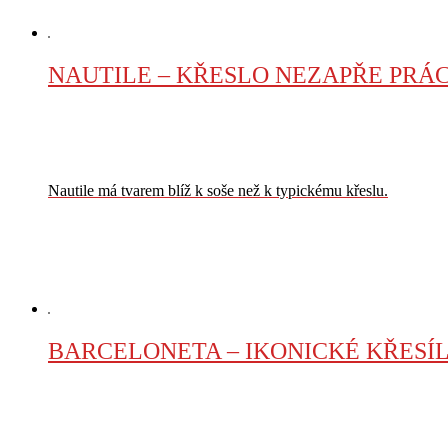
VÍCE
NAUTILE – KŘESLO NEZAPŘE PR
Nautile má tvarem blíž k soše než k typickému křeslu.
VÍCE
BARCELONETA – IKONICKÉ KŘES