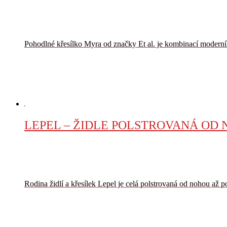
Pohodlné křesílko Myra od značky Et al. je kombinací moderníh
VÍCE
LEPEL – ŽIDLE POLSTROVANÁ OD
Rodina židlí a křesílek Lepel je celá polstrovaná od nohou až p