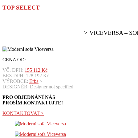
TOP SELECT
VICEVERSA – S
CENA OD:
VČ. DPH:
155 112
Kč
BEZ DPH:
128 192
Kč
VÝROBCE:
Erba
>
DESIGNÉR: Designer not specified
PRO OBJEDNÁNÍ NÁS
PROSÍM KONTAKTUJTE!
KONTAKTOVAT >