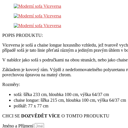
POPIS PRODUKTU:
Viceversa je sofá a chaise longue luxusního vzhledu, jež tvarově vyc
případě sofá je tato linie přeťatá rázným a jediným pravým úhlem v b
V nabídce jako sofá s područkami na obou stranách, nebo jako chaise
Základem je kovový rám. Výplň z nedeformovatelného polyuretanu růz
povrchovou úpravou na matný chrom.
Rozměry:
sofá: šířka 233 cm, hloubka 100 cm, výška 64/37 cm
chaise longue: šířka 215 cm, hloubka 100 cm, výška 64/37 cm
polštář: 77 x 77 cm
CHCI SE
DOZVĚDĚT VÍCE
O TOMTO PRODUKTU
Jméno a Příjmení