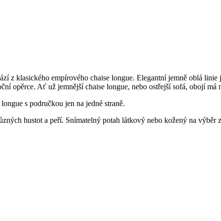
hází z klasického empírového chaise longue. Elegantní jemně oblá linie 
oční opěrce. Ať už jemnější chaise longue, nebo ostřejší sofá, obojí m
 longue s područkou jen na jedné straně.
ných hustot a peří. Snímatelný potah látkový nebo kožený na výběr z