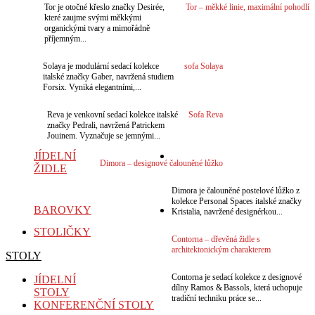
Tor je otočné křeslo značky Desirée,
Tor – měkké linie, maximální pohodlí
které zaujme svými měkkými
organickými tvary a mimořádně
příjemným...
VÍCE
Solaya je modulární sedací kolekce
sofa Solaya
italské značky Gaber, navržená studiem
Forsix. Vyniká elegantními,...
VÍCE
Reva je venkovní sedací kolekce italské
Sofa Reva
značky Pedrali, navržená Patrickem
Jouinem. Vyznačuje se jemnými...
JÍDELNÍ
VÍCE
Dimora – designové čalouněné lůžko
ŽIDLE
VÍCE
Dimora je čalouněné postelové lůžko z
kolekce Personal Spaces italské značky
BAROVKY
Kristalia, navržené designérkou...
STOLIČKY
Contorna – dřevěná židle s
architektonickým charakterem
STOLY
VÍCE
Contorna je sedací kolekce z designové
JÍDELNÍ
dílny Ramos & Bassols, která uchopuje
STOLY
tradiční techniku práce se...
KONFERENČNÍ STOLY