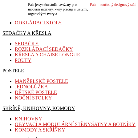
Pala je systém stolů navržený pro
Pala – současný designový stůl
moderní interiéry, který pracuje s čistými,
organickými tvary a...
ODKLÁDACÍ STOLY
VÍCE
SEDAČKY A KŘESLA
SEDAČKY
ROZKLÁDACÍ SEDAČKY
KŘESLA A CHAISE LONGUE
POUFY
POSTELE
MANŽELSKÉ POSTELE
JEDNOLŮŽKA
DĚTSKÉ POSTELE
NOČNÍ STOLKY
SKŘÍNĚ, KNIHOVNY, KOMODY
KNIHOVNY
OBÝVACÍ A MODULÁRNÍ STĚNY
ŠATNY A BOTNÍKY
K
OMODY A SKŘÍŇKY