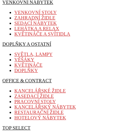
VENKOVNÍ NÁBYTEK
VENKOVNÍ STOLY
ZAHRADNÍ ŽIDLE
SEDACÍ NÁBYTEK
LEHÁTKA A RELAX
KVĚTINÁČE A SVÍTIDLA
DOPLŇKY A OSTATNÍ
SVĚTLA, LAMPY
VĚŠÁKY
KVĚTINÁČE
DOPLŇKY
OFFICE & CONTRACT
KANCELÁŘSKÉ ŽIDLE
ZASEDACÍ ŽIDLE
PRACOVNÍ STOLY
KANCELÁŘSKÝ NÁBYTEK
RESTAURAČNÍ ŽIDLE
HOTELOVÝ NÁBYTEK
TOP SELECT