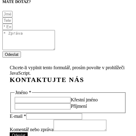
MÁTE DOTAZ?
Odeslat
Chcete-li vyplnit tento formulář, prosím povolte v prohlížeči
JavaScript.
Jméno
*
Křestní jméno
Příjmení
Jméno
E-mail
*
zpráva
Komentář
Komentář nebo zpráva
Odeslat