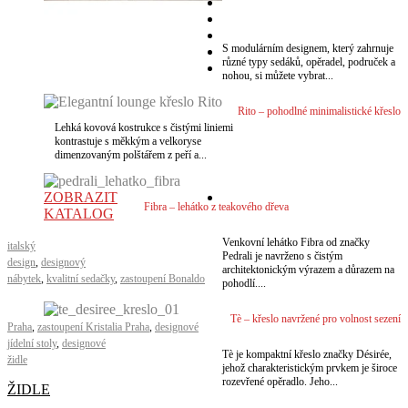
VÍCE
S modulárním designem, který zahrnuje
různé typy sedáků, opěradel, područek a
nohou, si můžete vybrat...
Rito – pohodlné minimalistické křeslo
Lehká kovová kostrukce s čistými liniemi
kontrastuje s měkkým a velkoryse
dimenzovaným polštářem z peří a...
VÍCE
ZOBRAZIT
Fibra – lehátko z teakového dřeva
KATALOG
VÍCE
Venkovní lehátko Fibra od značky
italský
Pedrali je navrženo s čistým
design
,
designový
architektonickým výrazem a důrazem na
nábytek
,
kvalitní sedačky
,
zastoupení Bonaldo
pohodlí....
Tè – křeslo navržené pro volnost sezení
Praha
,
zastoupení Kristalia Praha
,
designové
jídelní stoly
,
designové
VÍCE
Tè je kompaktní křeslo značky Désirée,
židle
jehož charakteristickým prvkem je široce
rozevřené opěradlo. Jeho...
ŽIDLE