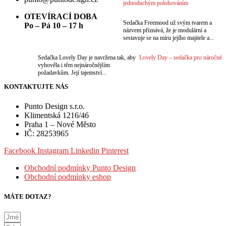
jednoduchým polohováním
OTEVÍRACÍ DOBA
Sedačka Freemood už svým tvarem a
Po – Pá 10 – 17 h
názvem přiznává, že je modulární a
sestavuje se na míru jejího majitele a...
Sedačka Lovely Day je navržena tak, aby
Lovely Day – sedačka pro náročné
vyhověla i těm nejnáročnějším
požadavkům. Její tajemství...
KONTAKTUJTE NÁS
Punto Design s.r.o.
Klimentská 1216/46
Praha 1 – Nové Město
IČ: 28253965
Facebook
Instagram
Linkedin
Pinterest
Obchodní podmínky Punto Design
Obchodní podmínky eshop
MÁTE DOTAZ?