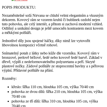
POPIS PRODUKTU:
Nezaměnitelné sofá Nirvana se chlubí velmi elegantním a vkusným
dekorem. Kovový rám se vzorem kruhů či bublinek ozdobí nejen
tuto pohovku, ale celý interiér, a přitom si zachová moderní vzhled.
Odlišný a unikátní design je ještě umocněn kontrastem mezi kovem
a měkkými polštáři.
Jednotlivé díly jsou spojené háčky, díky nimž lze vytovořit
libovolnou kompozici včetně rohové.
Snímatelný potah z látky nebo kůže dle vzorníku. Kovový rám v
bronzové, perlově béžové, šedé nebo kovově šedé barvě. Základ v
dřevě, výplň z nedeformovatelného polyuretanu a peří. Skryté
plastové nožky. Zádové polštáře ze stoprocentní bavlny a s péřovou
výplní. Přídavné polštáře na přání.
Rozměry:
křeslo: šířka 110 cm, hloubka 105 cm, výška 70/40 cm
pohovka ze dvou dílů: šířka 210 cm, hloubka 105 cm, výška
70/40 cm
pohovka ze tří dílů: šířka 310 cm, hloubka 105 cm, výška
70/40 cm