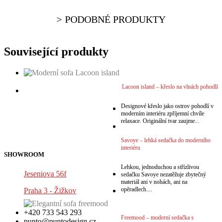
PODOBNÉ PRODUKTY
Související produkty
VÍCE
Lacoon island – křeslo na vlnách pohodlí
VÍCE
Designové křeslo jako ostrov pohodlí v
moderním interiéru zpříjemní chvíle
VÍCE
relaxace. Originální tvar zaujme...
VÍCE
Savoye – lehká sedačka do moderního
interiéru
SHOWROOM
Lehkou, jednoduchou a střízlivou
Jeseniova 56f
sedačku Savoye nezatěžuje zbytečný
materiál ani v nohách, ani na
opěradlech....
Praha 3 - Žižkov
+420 733 543 293
Freemood – moderní sedačka s
punto@puntodesign.cz