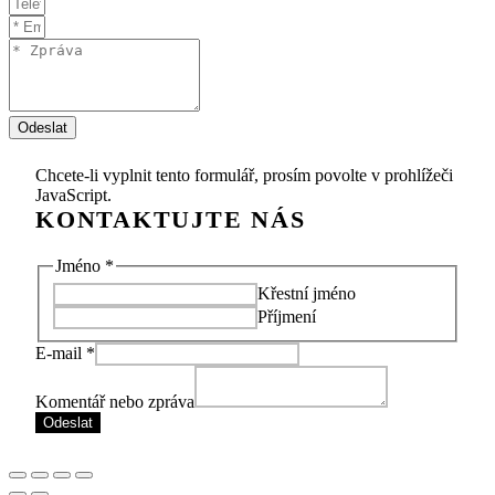
Odeslat
Chcete-li vyplnit tento formulář, prosím povolte v prohlížeči
JavaScript.
E-
Jméno
*
mail
Křestní jméno
Komentář
Příjmení
nebo
E-mail
*
Komentář nebo zpráva
Odeslat