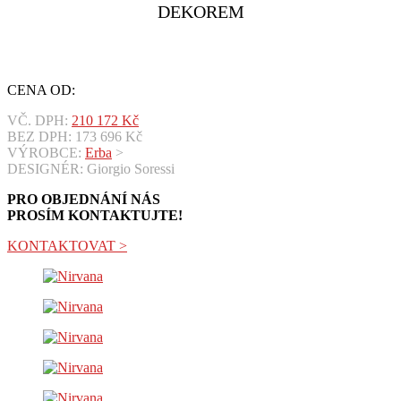
DEKOREM
CENA OD:
VČ. DPH:
210 172
Kč
BEZ DPH:
173 696
Kč
VÝROBCE:
Erba
>
DESIGNÉR: Giorgio Soressi
PRO OBJEDNÁNÍ NÁS
PROSÍM KONTAKTUJTE!
KONTAKTOVAT >