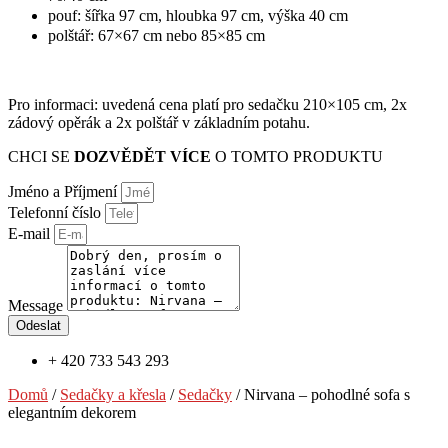
pouf: šířka 97 cm, hloubka 97 cm, výška 40 cm
polštář: 67×67 cm nebo 85×85 cm
Pro informaci: uvedená cena platí pro sedačku 210×105 cm, 2x
zádový opěrák a 2x polštář v základním potahu.
CHCI SE
DOZVĚDĚT VÍCE
O TOMTO PRODUKTU
Jméno a Příjmení
Telefonní číslo
E-mail
Message
Odeslat
+ 420 733 543 293
Domů
/
Sedačky a křesla
/
Sedačky
/ Nirvana – pohodlné sofa s
elegantním dekorem