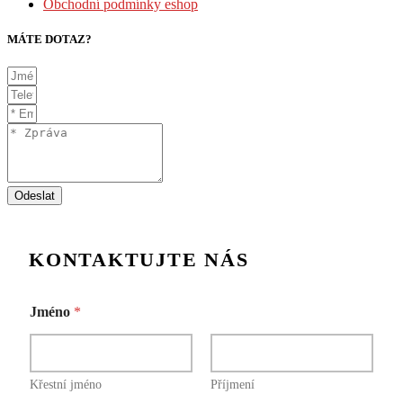
Obchodní podmínky eshop
MÁTE DOTAZ?
Odeslat
K
Jméno
*
o
m
e
n
t
Křestní jméno
Příjmení
á