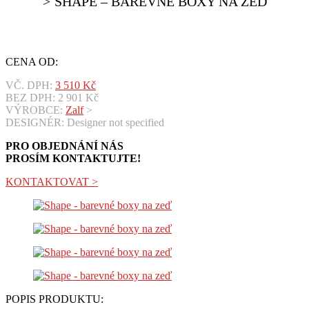
SHAPE – BAREVNÉ BOXY NA ZEĎ
CENA OD:
VČ. DPH:
3 510
Kč
BEZ DPH:
2 901
Kč
VÝROBCE:
Zalf
>
DESIGNÉR: Designer not specified
PRO OBJEDNÁNÍ NÁS
PROSÍM KONTAKTUJTE!
KONTAKTOVAT >
POPIS PRODUKTU: