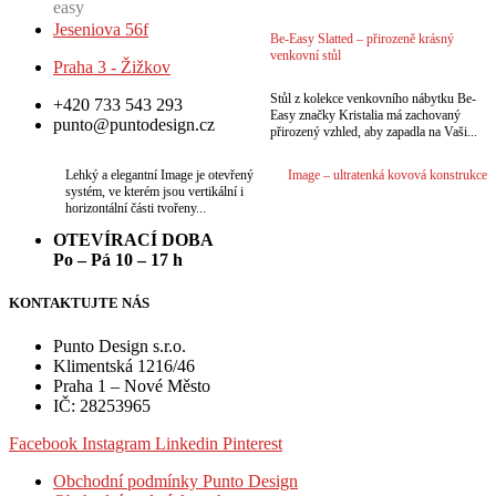
may
be
Jeseniova 56f
Be-Easy Slatted – přirozeně krásný
chosen
venkovní stůl
on
Praha 3 - Žižkov
the
Stůl z kolekce venkovního nábytku Be-
+420 733 543 293
product
Easy značky Kristalia má zachovaný
punto@puntodesign.cz
page
přirozený vzhled, aby zapadla na Vaši...
Lehký a elegantní Image je otevřený
Image – ultratenká kovová konstrukce
systém, ve kterém jsou vertikální i
horizontální části tvořeny...
OTEVÍRACÍ DOBA
Po – Pá 10 – 17 h
KONTAKTUJTE NÁS
Punto Design s.r.o.
Klimentská 1216/46
Praha 1 – Nové Město
IČ: 28253965
Facebook
Instagram
Linkedin
Pinterest
Obchodní podmínky Punto Design