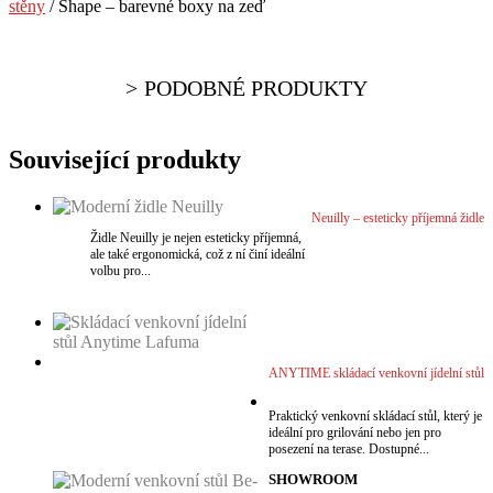
stěny
/ Shape – barevné boxy na zeď
PODOBNÉ PRODUKTY
Související produkty
Neuilly – esteticky příjemná židle
Židle Neuilly je nejen esteticky příjemná,
ale také ergonomická, což z ní činí ideální
volbu pro...
VÍCE
VÝBĚR MOŽNOSTÍ
This
ANYTIME skládací venkovní jídelní stůl
product
VÍCE
has
Praktický venkovní skládací stůl, který je
multiple
VÍCE
ideální pro grilování nebo jen pro
variants.
posezení na terase. Dostupné...
The
options
SHOWROOM