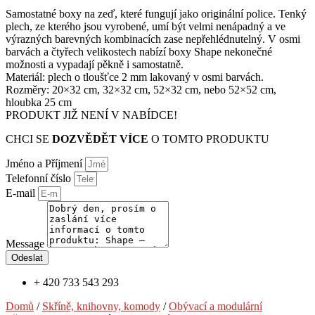
Samostatné boxy na zeď, které fungují jako originální police. Tenký
plech, ze kterého jsou vyrobené, umí být velmi nenápadný a ve
výrazných barevných kombinacích zase nepřehlédnutelný. V osmi
barvách a čtyřech velikostech nabízí boxy Shape nekonečné
možnosti a vypadají pěkně i samostatně.
Materiál: plech o tloušťce 2 mm lakovaný v osmi barvách.
Rozměry: 20×32 cm, 32×32 cm, 52×32 cm, nebo 52×52 cm,
hloubka 25 cm
PRODUKT JIŽ NENÍ V NABÍDCE!
CHCI SE
DOZVĚDĚT VÍCE
O TOMTO PRODUKTU
Jméno a Příjmení
Telefonní číslo
E-mail
Message
Odeslat
+ 420 733 543 293
Domů
/
Skříně, knihovny, komody
/
Obývací a modulární