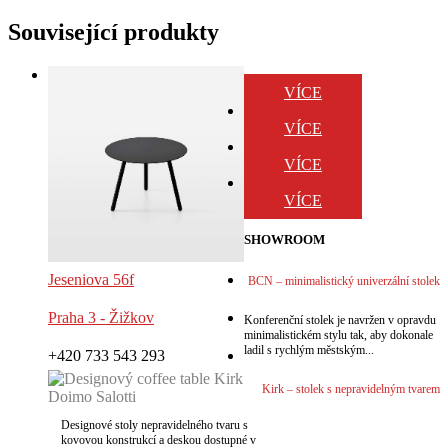
Související produkty
VÍCE
VÍCE
VÍCE
VÍCE
SHOWROOM
Jeseniova 56f
BCN – minimalistický univerzální stolek
Praha 3 - Žižkov
Konferenční stolek je navržen v opravdu
minimalistickém stylu tak, aby dokonale
ladil s rychlým městským...
+420 733 543 293
Kirk – stolek s nepravidelným tvarem
Designové stoly nepravidelného tvaru s
kovovou konstrukcí a deskou dostupné v