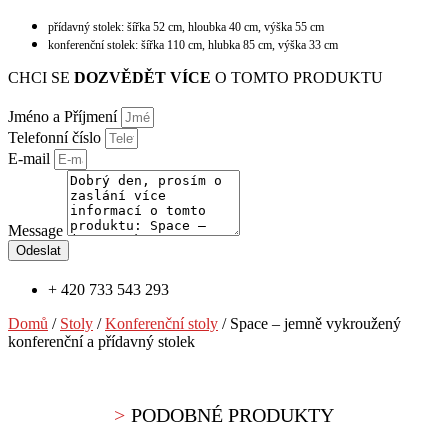
přídavný stolek: šířka 52 cm, hloubka 40 cm, výška 55 cm
konferenční stolek: šířka 110 cm, hlubka 85 cm, výška 33 cm
CHCI SE
DOZVĚDĚT VÍCE
O TOMTO PRODUKTU
Jméno a Příjmení
Telefonní číslo
E-mail
Message
Odeslat
+ 420 733 543 293
Domů
/
Stoly
/
Konferenční stoly
/ Space – jemně vykroužený
konferenční a přídavný stolek
PODOBNÉ PRODUKTY