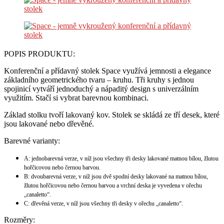
POPIS PRODUKTU:
Konferenční a přídavný stolek Space využívá jemnosti a elegance
základního geometrického tvaru – kruhu. Tři kruhy s jednou
spojinicí vytváří jednoduchý a nápaditý design s univerzálním
využitím. Stačí si vybrat barevnou kombinaci.
Základ stolku tvoří lakovaný kov. Stolek se skládá ze tří desek, které
jsou lakované nebo dřevěné.
Barevné varianty:
A: jednobarevná verze, v níž jsou všechny tři desky lakované matnou bílou, žlutou
hořčicovou nebo černou barvou.
B: dvoubarevná verze, v níž jsou dvě spodní desky lakované na matnou bílou,
žlutou hořčicovou nebo černou barvou a vrchní deska je vyvedena v ořechu
„canaletto“.
C: dřevěná verze, v níž jsou všechny tři desky v ořechu „canaletto“.
Rozměry: