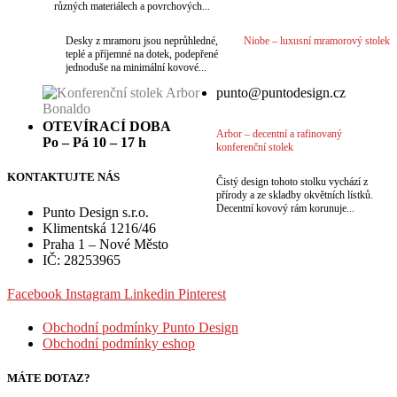
různých materiálech a povrchových...
Desky z mramoru jsou neprůhledné,
Niobe – luxusní mramorový stolek
teplé a příjemné na dotek, podepřené
jednoduše na minimální kovové...
punto@puntodesign.cz
OTEVÍRACÍ DOBA
Arbor – decentní a rafinovaný
Po – Pá 10 – 17 h
konferenční stolek
KONTAKTUJTE NÁS
Čistý design tohoto stolku vychází z
přírody a ze skladby okvětních lístků.
Decentní kovový rám korunuje...
Punto Design s.r.o.
Klimentská 1216/46
Praha 1 – Nové Město
IČ: 28253965
Facebook
Instagram
Linkedin
Pinterest
Obchodní podmínky Punto Design
Obchodní podmínky eshop
MÁTE DOTAZ?