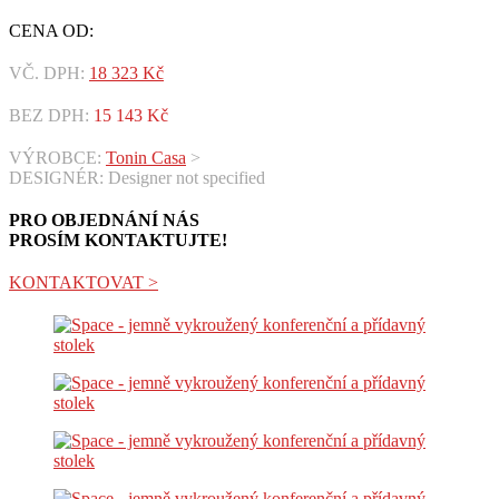
CENA OD:
VČ. DPH:
18 323
Kč
BEZ DPH:
15 143
Kč
VÝROBCE:
Tonin Casa
>
DESIGNÉR: Designer not specified
PRO OBJEDNÁNÍ NÁS
PROSÍM KONTAKTUJTE!
KONTAKTOVAT >