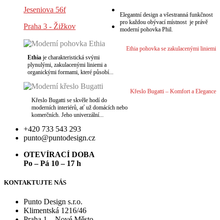
Jeseniova 56f
Elegantní design a všestranná funkčnost
pro každou obývací místnost je právě
Praha 3 - Žižkov
moderní pohovka Phil.
Ethia pohovka se zakulacenými liniemi
Ethìa
je charakteristická svými
plynulými, zakulacenými liniemi a
organickými formami, které působí...
Křeslo Bugatti – Komfort a Elegance
Křeslo Bugatti se skvěle hodí do
moderních interiérů, ať už domácích nebo
komerčních. Jeho univerzální...
+420 733 543 293
punto@puntodesign.cz
OTEVÍRACÍ DOBA
Po – Pá 10 – 17 h
KONTAKTUJTE NÁS
Punto Design s.r.o.
Klimentská 1216/46
Praha 1 – Nové Město