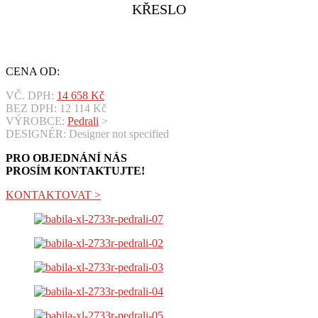
KŘESLO
CENA OD:
VČ. DPH:
14 658
Kč
BEZ DPH:
12 114
Kč
VÝROBCE:
Pedrali
>
DESIGNÉR: Designer not specified
PRO OBJEDNÁNÍ NÁS
PROSÍM KONTAKTUJTE!
KONTAKTOVAT >