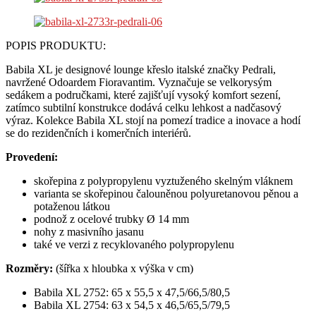
POPIS PRODUKTU:
Babila XL je designové lounge křeslo italské značky Pedrali,
navržené Odoardem Fioravantim. Vyznačuje se velkorysým
sedákem a područkami, které zajišťují vysoký komfort sezení,
zatímco subtilní konstrukce dodává celku lehkost a nadčasový
výraz. Kolekce Babila XL stojí na pomezí tradice a inovace a hodí
se do rezidenčních i komerčních interiérů.
Provedení:
skořepina z polypropylenu vyztuženého skelným vláknem
varianta se skořepinou čalouněnou polyuretanovou pěnou a
potaženou látkou
podnož z ocelové trubky Ø 14 mm
nohy z masivního jasanu
také ve verzi z recyklovaného polypropylenu
Rozměry:
(šířka x hloubka x výška v cm)
Babila XL 2752: 65 x 55,5 x 47,5/66,5/80,5
Babila XL 2754: 63 x 54,5 x 46,5/65,5/79,5