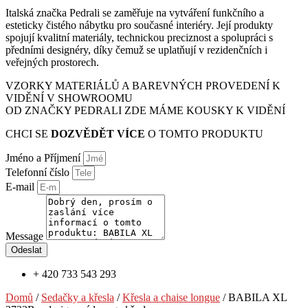
Italská značka Pedrali se zaměřuje na vytváření funkčního a
esteticky čistého nábytku pro současné interiéry. Její produkty
spojují kvalitní materiály, technickou preciznost a spolupráci s
předními designéry, díky čemuž se uplatňují v rezidenčních i
veřejných prostorech.
VZORKY MATERIÁLŮ A BAREVNÝCH PROVEDENÍ K
VIDĚNÍ V SHOWROOMU
OD ZNAČKY PEDRALI ZDE MÁME KOUSKY K VIDĚNÍ
CHCI SE
DOZVĚDĚT VÍCE
O TOMTO PRODUKTU
Jméno a Příjmení
Telefonní číslo
E-mail
Message
Odeslat
+ 420 733 543 293
Domů
/
Sedačky a křesla
/
Křesla a chaise longue
/ BABILA XL