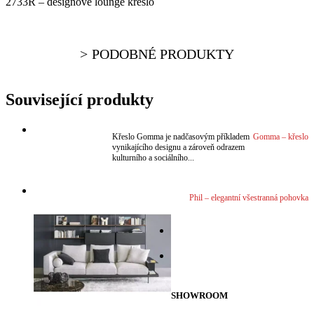
2733R – designové lounge křeslo
PODOBNÉ PRODUKTY
Související produkty
Křeslo Gomma je nadčasovým příkladem
Gomma – křeslo
vynikajícího designu a zároveň odrazem
kulturního a sociálního...
VÍCE
Phil – elegantní všestranná pohovka
VÍCE
VÍCE
VÍCE
SHOWROOM