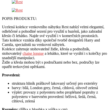
POPIS PRODUKTU:
Ucelená kolekce venkovního nábytku Rest nabízí velmi elegantní,
odlehčené a pohodlné sezení pro využití u bazénů, jako zahradní
křeslo či lehátko. Najde své využití i v komerčních prostorách.
Tato kolekce vznikla díky společné tvorbě designérů Harry and
Camila, specialistů na venkovní nábytek.
Kolekce zahrnuje stohovatelné židle, křesla a podnožník,
stohovatelný
chaise longue
a lehátko, které se vyrábí i s kolečky pro
snadnější manipulaci.
Židle a křesla mohou být s područkami nebo bez, područky lze
opatřit teekovými opěrkami.
Provedení:
struktura hliník práškově lakovaný určený pro exteriéry
barvy: bílá, London grey, černá, cihlová, olivově zelená
výplet: provazy z polyesteru nebo proplétané popruhy z
polyesteru v barevném provedení: béžová, šedá, černá,
cihlová, zelená
Rozměry:
(šířka x hloubka x výška v cm)