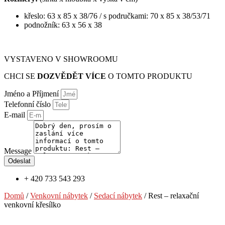
křeslo: 63 x 85 x 38/76 / s područkami: 70 x 85 x 38/53/71
podnožník: 63 x 56 x 38
VYSTAVENO V SHOWROOMU
CHCI SE
DOZVĚDĚT VÍCE
O TOMTO PRODUKTU
Jméno a Příjmení
Telefonní číslo
E-mail
Message
Odeslat
+ 420 733 543 293
Domů
/
Venkovní nábytek
/
Sedací nábytek
/ Rest – relaxační
venkovní křesílko