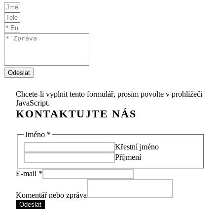
Odeslat
Chcete-li vyplnit tento formulář, prosím povolte v prohlížeči
JavaScript.
Jméno
*
Křestní jméno
Příjmení
E-mail
*
Jméno
*
Komentář
Jméno
Komentář nebo zpráva
nebo
*
Odeslat