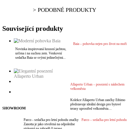
PODOBNÉ PRODUKTY
Související produkty
Baia – pohovka nejen pro život na moři
Novinka inspirovaná luxusní jachtou,
určena i na suchou zem. Venkovní
sedačka Baia se svými jedinečnými...
VÍCE
VÍCE
Allaperto Urban – posezení s nádechem
VÍCE
velkoměsta
VÍCE
Kolekce Allaperto Urban zančky Ethimo
představuje ideální design pro bytové
SHOWROOM
terasy uprostřed velkoměsta....
Parco - sedačka pro letní pohodu značky
Parco – sedačka pro letní pohodu
Zanotta je jako stvořená na odpoledne
strávená na zahradě či terase....