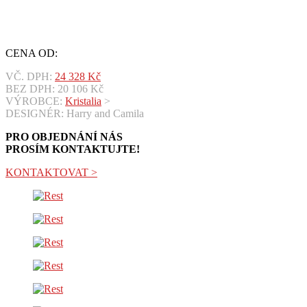
CENA OD:
VČ. DPH:
24 328
Kč
BEZ DPH:
20 106
Kč
VÝROBCE:
Kristalia
>
DESIGNÉR: Harry and Camila
PRO OBJEDNÁNÍ NÁS
PROSÍM KONTAKTUJTE!
KONTAKTOVAT >