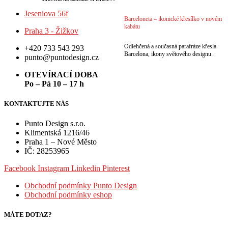
Jeseniova 56f
Barceloneta – ikonické křesílko v novém
kabátu
Praha 3 - Žižkov
Odlehčená a současná parafráze křesla
+420 733 543 293
Barcelona, ikony světového designu.
punto@puntodesign.cz
OTEVÍRACÍ DOBA
Po – Pá 10 – 17 h
KONTAKTUJTE NÁS
Punto Design s.r.o.
Klimentská 1216/46
Praha 1 – Nové Město
IČ: 28253965
Facebook
Instagram
Linkedin
Pinterest
Obchodní podmínky Punto Design
Obchodní podmínky eshop
MÁTE DOTAZ?