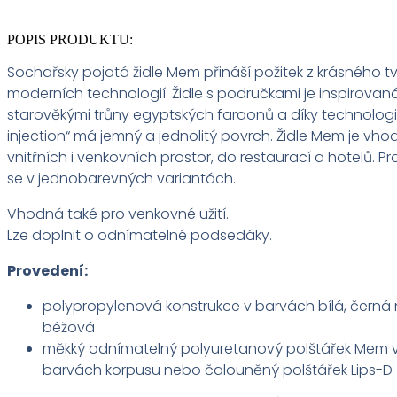
POPIS PRODUKTU:
Sochařsky pojatá židle Mem přináší požitek z krásného t
moderních technologií. Židle s područkami je inspirovan
starověkými trůny egyptských faraonů a díky technologii
injection“ má jemný a jednolitý povrch. Židle Mem je vh
vnitřních i venkovních prostor, do restaurací a hotelů. P
se v jednobarevných variantách.
Vhodná také pro venkovné užití.
Lze doplnit o odnímatelné podsedáky.
Provedení:
polypropylenová konstrukce v barvách bílá, černá
béžová
měkký odnímatelný polyuretanový polštářek Mem 
barvách korpusu nebo čalouněný polštářek Lips-D