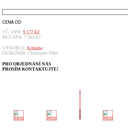
CENA OD:
VČ. DPH:
9 177
Kč
BEZ DPH:
7 584
Kč
VÝROBCE:
Kristalia
>
DESIGNÉR: Christophe Pillet
PRO OBJEDNÁNÍ NÁS
PROSÍM KONTAKTUJTE!
KONTAKTOVAT >