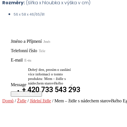
Rozměry:
(šířka x hloubka x výška v cm)
56 x 58 x 46/65/81
Jméno a Příjmení
Telefonní číslo
E-mail
Message
+ 420 733 543 293
ODESLAT
Domů
/
Židle
/
Jídelní židle
/ Mem – židle s nádechem starověkého E