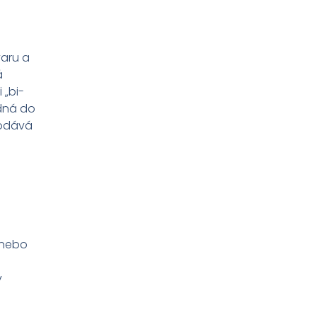
varu a
á
 „bi-
odná do
rodává
 nebo
v