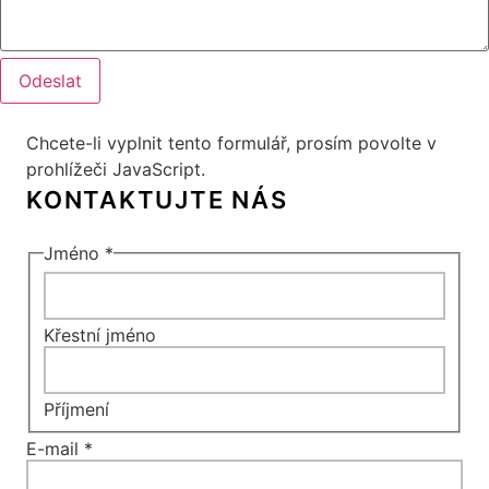
Odeslat
Chcete-li vyplnit tento formulář, prosím povolte v
prohlížeči JavaScript.
Jméno
*
Křestní jméno
Příjmení
Jméno
E-mail
*
E-mail
nebo