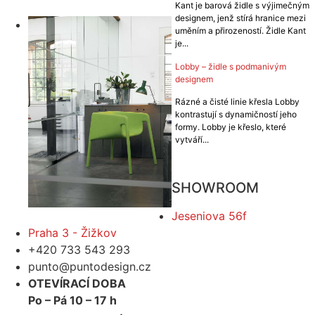
Kant je barová židle s výjimečným
VÍCE
designem, jenž stírá hranice mezi
uměním a přirozeností. Židle Kant
je...
Lobby – židle s podmanivým
designem
Rázné a čisté linie křesla Lobby
kontrastují s dynamičností jeho
formy. Lobby je křeslo, které
vytváří...
VÍCE
SHOWROOM
Jeseniova 56f
Praha 3 - Žižkov
+420 733 543 293
punto@puntodesign.cz
OTEVÍRACÍ DOBA
Po – Pá 10 – 17 h