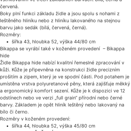
červená.
Boky plní funkci základu židle a jsou spolu s nohami z
leštěného hliníku nebo z hliníku lakovaného na stejnou
barvu jako sedák (bílá, červená, černá).
Rozměry:
šířka 43, hloubka 52, výška 44/80 cm
Bikappa se vyrábí také v koženém provedení – Bikappa
hide
Židle Bikappa hide nabízí kvalitní řemeslné zpracování v
kůži. Kůže je připevněna na konstrukci židle precizním
prošitím a zipem, který je ve spodní části. Pod potahem je
umístěna vrstva polyuretanové pěny, která zajišťuje měkký
a ergonomický komfort sezení. Kůže je k dispozici ve 12
odstínech nebo ve verzi „full grain“ přírodní nebo černé
barvy. Základem je opět hliník leštěný nebo lakovaný na
bílo či černo.
Rozměry v koženém provedení:
šířka 44, hloubka 52, výška 45/80 cm