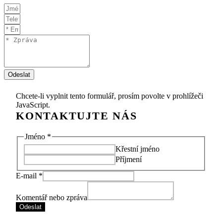
Odeslat
Chcete-li vyplnit tento formulář, prosím povolte v prohlížeči
JavaScript.
Komentář
Jméno
*
zpráva
Křestní jméno
Jméno
Příjmení
E-mail
*
Komentář nebo zpráva
Odeslat