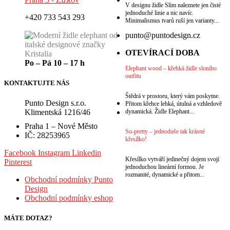
V designu židle Slim naleznete jen čisté
jednoduché linie a nic navíc.
+420 733 543 293
Minimalismus tvarů ruší jen varianty...
punto@puntodesign.cz
OTEVÍRACÍ DOBA
Po – Pá 10 – 17 h
Elephant wood – křehká židle sloního
outfitu
KONTAKTUJTE NÁS
Štědrá v prostoru, který vám poskytne.
Punto Design s.r.o.
Přitom křehce lehká, útulná a vzhledově
dynamická. Židle Elephant...
Klimentská 1216/46
Praha 1 – Nové Město
So-pretty – jednoduše tak krásné
IČ: 28253965
křesílko!
Facebook
Instagram
Linkedin
Křesílko vytváří jedinečný dojem svojí
Pinterest
jednoduchou lineární formou. Je
rozmanité, dynamické a přitom...
Obchodní podmínky Punto
Design
Obchodní podmínky eshop
MÁTE DOTAZ?