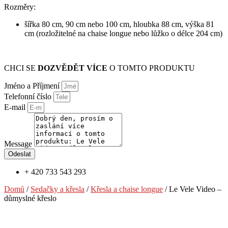
Rozměry:
šířka 80 cm, 90 cm nebo 100 cm, hloubka 88 cm, výška 81
cm (rozložitelné na chaise longue nebo lůžko o délce 204 cm)
CHCI SE
DOZVĚDĚT VÍCE
O TOMTO PRODUKTU
Jméno a Příjmení
Telefonní číslo
E-mail
Message
Odeslat
+ 420 733 543 293
Domů
/
Sedačky a křesla
/
Křesla a chaise longue
/ Le Vele Video –
důmyslné křeslo