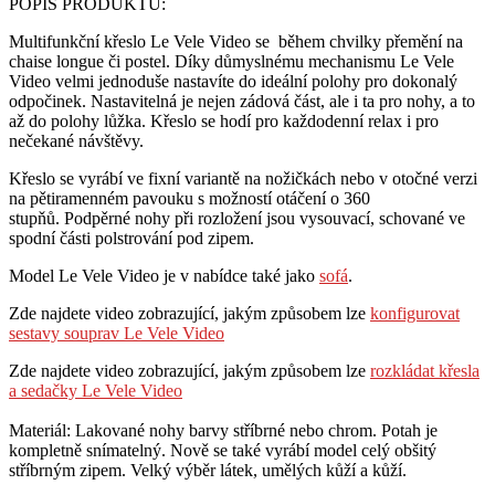
POPIS PRODUKTU:
Multifunkční křeslo Le Vele Video se během chvilky přemění na
chaise longue či postel. Díky důmyslnému mechanismu Le Vele
Video velmi jednoduše nastavíte do ideální polohy pro dokonalý
odpočinek. Nastavitelná je nejen zádová část, ale i ta pro nohy, a to
až do polohy lůžka. Křeslo se hodí pro každodenní relax i pro
nečekané návštěvy.
Křeslo se vyrábí ve fixní variantě na nožičkách nebo v otočné verzi
na pětiramenném pavouku s možností otáčení o 360
stupňů.
Podpěrné nohy při rozložení jsou vysouvací, schované ve
spodní části polstrování pod zipem.
Model Le Vele Video je v nabídce také jako
sofá
.
Zde najdete video zobrazující, jakým způsobem lze
konfigurovat
sestavy souprav Le Vele Video
Zde najdete video zobrazující, jakým způsobem lze
rozkládat křesla
a sedačky Le Vele Video
Materiál: Lakované nohy barvy stříbrné nebo chrom. Potah je
kompletně snímatelný. Nově se také vyrábí model celý obšitý
stříbrným zipem. Velký výběr látek, umělých kůží a kůží.