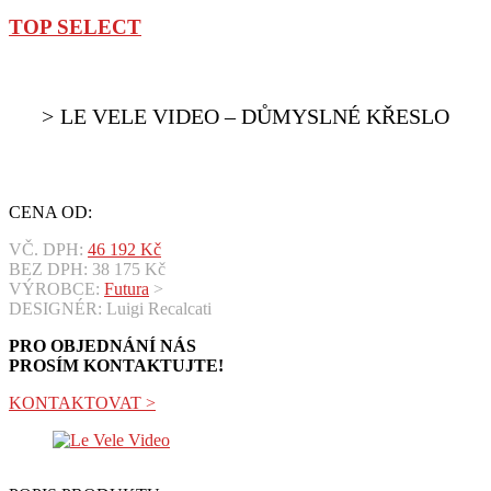
TOP SELECT
LE VELE VIDEO – DŮMYSLNÉ KŘESLO
CENA OD:
VČ. DPH:
46 192
Kč
BEZ DPH:
38 175
Kč
VÝROBCE:
Futura
>
DESIGNÉR: Luigi Recalcati
PRO OBJEDNÁNÍ NÁS
PROSÍM KONTAKTUJTE!
KONTAKTOVAT >