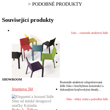
PODOBNÉ PRODUKTY
Související produkty
Joko – roztomile atraktivní židle
VÍCE
VÍCE
VÍCE
VÍCE
SHOWROOM
Roztomile atraktivní celopolstrovaná
židle Joko s bezchybnou konstrukcí a
Jeseniova 56f
dokonalými krejčovskými detaily....
Slim – lehká, tenká a pohodlná židle
Praha 3 - Žižkov