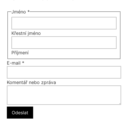
Jméno
*
Křestní jméno
Příjmení
nebo
E-mail
*
zpráva
Jméno
Komentář nebo zpráva
Odeslat