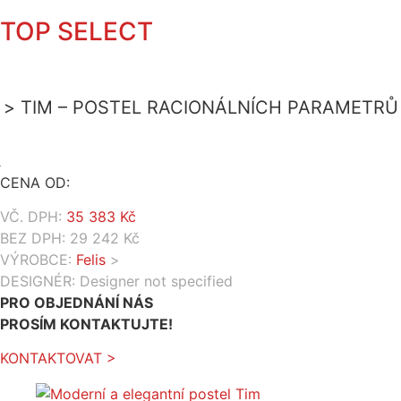
TOP SELECT
TIM – POSTEL RACIONÁLNÍCH PARAMETRŮ
CENA OD:
VČ. DPH:
35 383
Kč
BEZ DPH:
29 242
Kč
VÝROBCE:
Felis
>
DESIGNÉR: Designer not specified
PRO OBJEDNÁNÍ NÁS
PROSÍM KONTAKTUJTE!
KONTAKTOVAT >