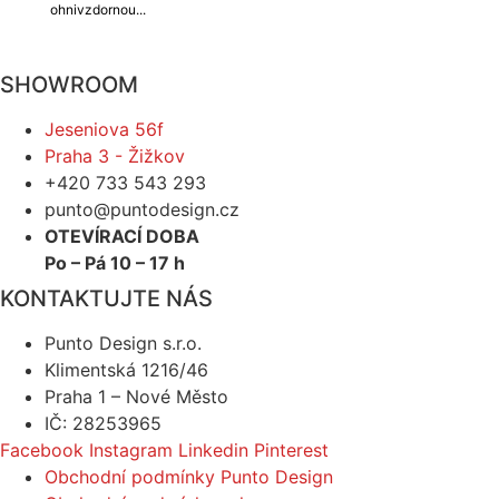
ohnivzdornou...
VÍCE
SHOWROOM
Jeseniova 56f
Praha 3 - Žižkov
+420 733 543 293
punto@puntodesign.cz
OTEVÍRACÍ DOBA
Po – Pá 10 – 17 h
KONTAKTUJTE NÁS
Punto Design s.r.o.
Klimentská 1216/46
Praha 1 – Nové Město
IČ: 28253965
Facebook
Instagram
Linkedin
Pinterest
Obchodní podmínky Punto Design