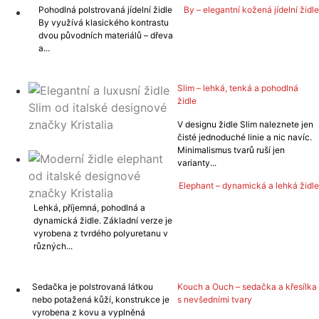
Pohodlná polstrovaná jídelní židle
By – elegantní kožená jídelní židle
By využívá klasického kontrastu
dvou původních materiálů – dřeva
a...
VÍCE
Slim – lehká, tenká a pohodlná
židle
V designu židle Slim naleznete jen
čisté jednoduché linie a nic navíc.
VÍCE
Minimalismus tvarů ruší jen
varianty...
Elephant – dynamická a lehká židle
Lehká, příjemná, pohodlná a
dynamická židle. Základní verze je
vyrobena z tvrdého polyuretanu v
různých...
VÍCE
Sedačka je polstrovaná látkou
Kouch a Ouch – sedačka a křesílka
nebo potažená kůží, konstrukce je
s nevšedními tvary
vyrobena z kovu a vyplněná