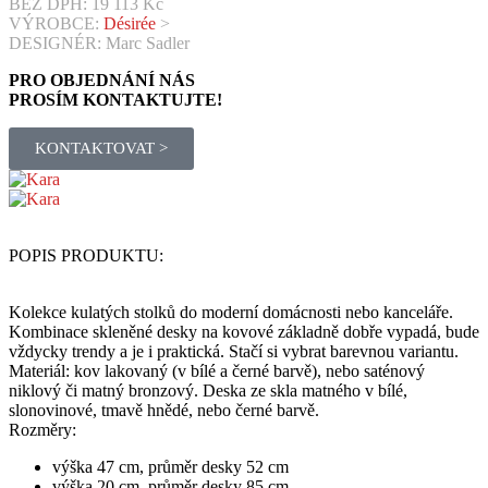
BEZ DPH:
19 113
Kč
VÝROBCE:
Désirée
>
DESIGNÉR: Marc Sadler
PRO OBJEDNÁNÍ NÁS
PROSÍM KONTAKTUJTE!
KONTAKTOVAT >
POPIS PRODUKTU:
Kolekce kulatých stolků do moderní domácnosti nebo kanceláře.
Kombinace skleněné desky na kovové základně dobře vypadá, bude
vždycky trendy a je i praktická. Stačí si vybrat barevnou variantu.
Materiál: kov lakovaný (v bílé a černé barvě), nebo saténový
niklový či matný bronzový. Deska ze skla matného v bílé,
slonovinové, tmavě hnědé, nebo černé barvě.
Rozměry:
výška 47 cm, průměr desky 52 cm
výška 20 cm, průměr desky 85 cm