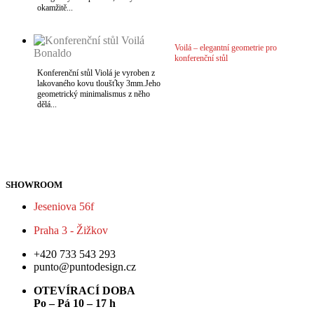
okamžitě...
VÍCE
Voilá – elegantní geometrie pro
konferenční stůl
Konferenční stůl Violá je vyroben z
lakovaného kovu tloušťky 3mm.Jeho
geometrický minimalismus z něho
dělá...
VÍCE
SHOWROOM
Jeseniova 56f
Praha 3 - Žižkov
+420 733 543 293
punto@puntodesign.cz
OTEVÍRACÍ DOBA
Po – Pá 10 – 17 h