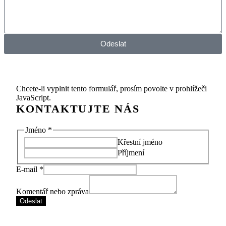
Odeslat
Chcete-li vyplnit tento formulář, prosím povolte v prohlížeči
JavaScript.
E-
Jméno
*
mail
Křestní jméno
zpráva
Příjmení
Komentář
E-mail
*
Komentář nebo zpráva
Odeslat