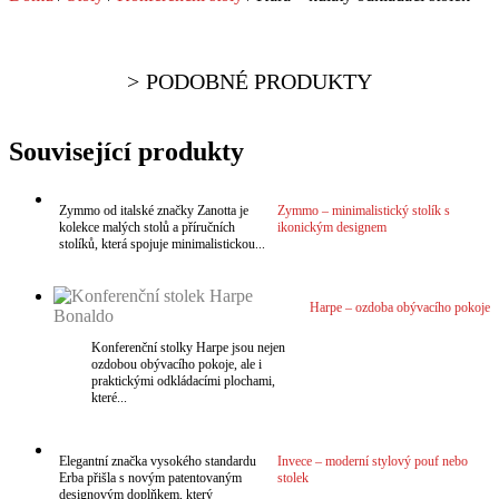
PODOBNÉ PRODUKTY
Související produkty
Zymmo od italské značky Zanotta je
Zymmo – minimalistický stolík s
kolekce malých stolů a příručních
ikonickým designem
stolíků, která spojuje minimalistickou...
VÍCE
Harpe – ozdoba obývacího pokoje
Konferenční stolky Harpe jsou nejen
ozdobou obývacího pokoje, ale i
praktickými odkládacími plochami,
které...
VÍCE
Elegantní značka vysokého standardu
Invece – moderní stylový pouf nebo
Erba přišla s novým patentovaným
stolek
designovým doplňkem, který