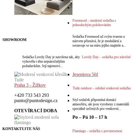
VÍCE
VÍCE
Freemood – moderní sedačka s
jednoduchým polohováním
VÍCE
Sedačka Freemood už svým tvarem a
SHOWROOM
názvem přiznává, že je modulární a
sestavuje se na míru jejího majitele a...
Sedačka Lovely Day je navržena tak, aby
Lovely Day – sedačka pro náročné
vyhověla i těm nejnáročnějším
požadavkům. Její tajemství...
Jeseniova 56f
Praha 3 - Žižkov
Tuile outdoor – odolná venkovní sedačka
+420 733 543 293
Styl sedaček připomíná domácí
punto@puntodesign.cz
atmosféru, ale jsou vyrobeny z materiálů
speciálně určených pro venkovní...
OTEVÍRACÍ DOBA
Po – Pá 10 – 17 h
KONTAKTUJTE NÁS
Flamingo – sedačka s povznesenou