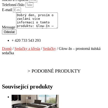
Telefonní číslo
E-mail
Message
Odeslat
+ 420 733 543 293
Domů
/
Sedačky a křesla
/
Sedačky
/ Glow-In – prostorná italská
sedačka
PODOBNÉ PRODUKTY
Související produkty
VÍCE