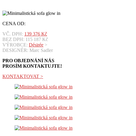
CENA OD:
VČ. DPH:
139 376
Kč
BEZ DPH:
115 187
Kč
VÝROBCE:
Désirée
>
DESIGNÉR: Marc Sadler
PRO OBJEDNÁNÍ NÁS
PROSÍM KONTAKTUJTE!
KONTAKTOVAT >