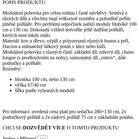
POPIS PRODUKTU:
Modulární pohovka pro celou rodinu i časté návštěvy. Sestává z
různých dílů a všechny mají velkorysé rozměry a pohodlné peřím
plněné polštáře. Pro perfektní odpočinek nabízí moduly hluboké 100
cm a 130 cm. Dokonalý vzhled dotvoříte ještě dalšími polštáři,
kterých není nikdy málo.
Materiál: kov a dřevo, výplň z polyuretanů různých hustot a peří,
Dacron a snímatelný látkový potah v látce nebo kůži.
Modulární pohovka z různých částí: základní díl, rohový díl, chaise
longue (s prodloužením na nohy), samostatný díl „ostrov“, dále
područky a polštáře.
Rozměry:
hloubka 100 cm, nebo 130 cm
výška 67/40 cm
šířka podle vybraných modulů
Pro informaci: uvedená cena platí pro sedačku 280×130 cm, 2x
područkový polštář a 2x zádový polštář 75 cm v základním potahu.
CHCI SE
DOZVĚDĚT VÍCE
O TOMTO PRODUKTU
Jméno a Příjmení