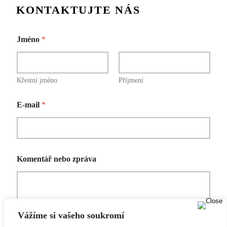
Jméno
*
Křestní jméno
Příjmení
z
E-mail
*
p
r
á
v
a
J
Komentář nebo zpráva
m
é
n
o
K
o
Vážíme si vašeho soukromí
m