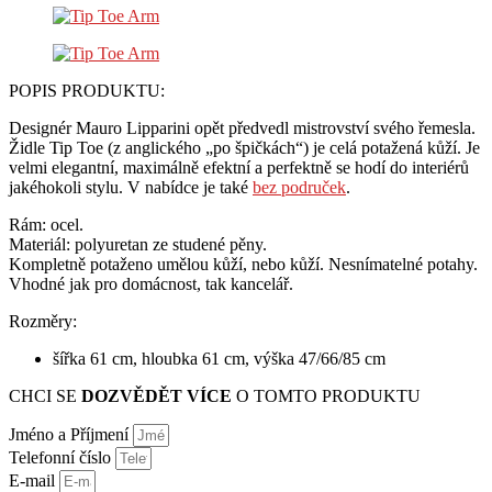
POPIS PRODUKTU:
Designér Mauro Lipparini opět předvedl mistrovství svého řemesla.
Židle Tip Toe (z anglického „po špičkách“) je celá potažená kůží. Je
velmi elegantní, maximálně efektní a perfektně se hodí do interiérů
jakéhokoli stylu. V nabídce je také
bez područek
.
Rám: ocel.
Materiál: polyuretan ze studené pěny.
Kompletně potaženo umělou kůží, nebo kůží. Nesnímatelné potahy.
Vhodné jak pro domácnost, tak kancelář.
Rozměry:
šířka 61 cm, hloubka 61 cm, výška 47/66/85 cm
CHCI SE
DOZVĚDĚT VÍCE
O TOMTO PRODUKTU
Jméno a Příjmení
Telefonní číslo
E-mail