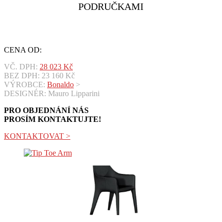
PODRUČKAMI
CENA OD:
VČ. DPH:
28 023
Kč
BEZ DPH:
23 160
Kč
VÝROBCE:
Bonaldo
>
DESIGNÉR: Mauro Lipparini
PRO OBJEDNÁNÍ NÁS
PROSÍM KONTAKTUJTE!
KONTAKTOVAT >