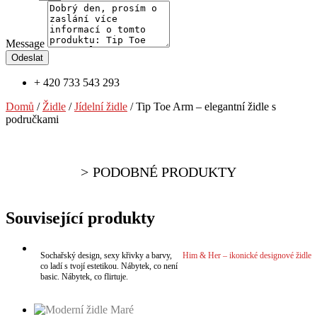
Message
Odeslat
+ 420 733 543 293
Domů
/
Židle
/
Jídelní židle
/ Tip Toe Arm – elegantní židle s
područkami
PODOBNÉ PRODUKTY
Související produkty
Sochařský design, sexy křivky a barvy,
Him & Her – ikonické designové židle
co ladí s tvojí estetikou. Nábytek, co není
basic. Nábytek, co flirtuje.
VÍCE