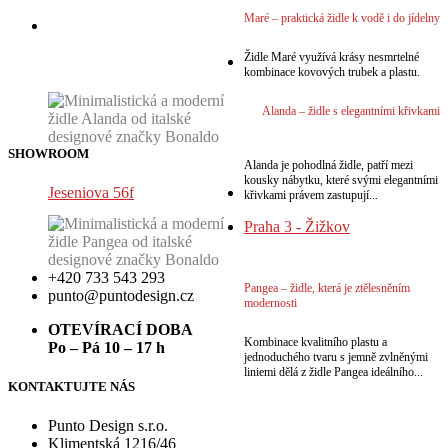
VÍCE
Maré – praktická židle k vodě i do jídelny
VÍCE
Židle Maré využívá krásy nesmrtelné
kombinace kovových trubek a plastu.
VÍCE
Alanda – židle s elegantními křivkami
SHOWROOM
Alanda je pohodlná židle, patří mezi
kousky nábytku, které svými elegantními
Jeseniova 56f
křivkami právem zastupují...
Praha 3 - Žižkov
+420 733 543 293
Pangea – židle, která je ztělesněním
punto@puntodesign.cz
modernosti
OTEVÍRACÍ DOBA
Kombinace kvalitního plastu a
Po – Pá 10 – 17 h
jednoduchého tvaru s jemně zvlněnými
liniemi dělá z židle Pangea ideálního...
KONTAKTUJTE NÁS
Punto Design s.r.o.
Klimentská 1216/46