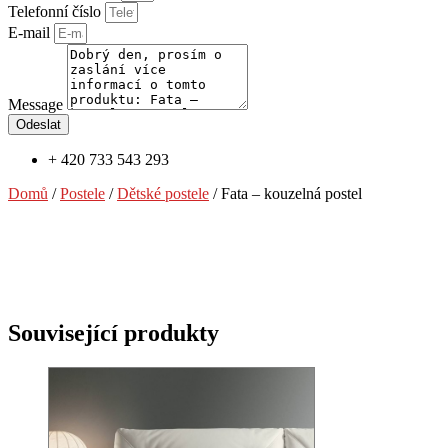
Telefonní číslo
E-mail
Message
Odeslat
+ 420 733 543 293
Domů
/
Postele
/
Dětské postele
/ Fata – kouzelná postel
Související produkty