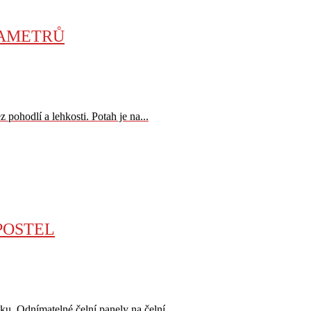
RAMETRŮ
ez pohodlí a lehkosti. Potah je na...
POSTEL
ku. Odnímatelné čelní panely na čelní...