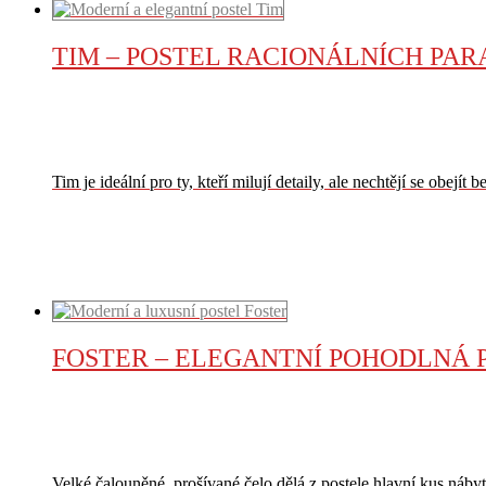
TIM – POSTEL RACIONÁLNÍCH PA
Tim je ideální pro ty, kteří milují detaily, ale nechtějí se obejít b
VÍCE
FOSTER – ELEGANTNÍ POHODLNÁ 
Velké čalouněné, prošívané čelo dělá z postele hlavní kus nábyt