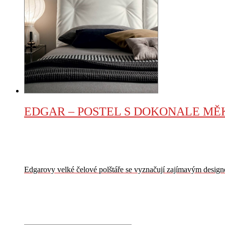
EDGAR – POSTEL S DOKONALE MĚ
Edgarovy velké čelové polštáře se vyznačují zajímavým design
VÍCE