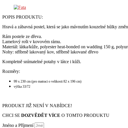
POPIS PRODUKTU:
Hravá a zábavná postel, která se jako mávnutím kouzelné hůlky změní 
Rám postele ze dřeva.
Lamelový rošt v kovovém rámu.
Materiál: látka/kůže, polyester heat-bonded on wadding 150 g, poly
Nohy: stříbrně lakovaný kov, stříbrně lakované dřevo
Kompletně snímatelné potahy v látce i kůži.
Rozměry:
99 x 230 cm (pro matraci o velikosti 82 x 196 cm)
výška 33/72
PRODUKT JIŽ NENÍ V NABÍDCE!
CHCI SE
DOZVĚDĚT VÍCE
O TOMTO PRODUKTU
Jméno a Příjmení