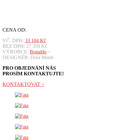
CENA OD:
VČ. DPH:
33 104
Kč
BEZ DPH:
27 359
Kč
VÝROBCE:
Bonaldo
>
DESIGNÉR: Dora Monti
PRO OBJEDNÁNÍ NÁS
PROSÍM KONTAKTUJTE!
KONTAKTOVAT >