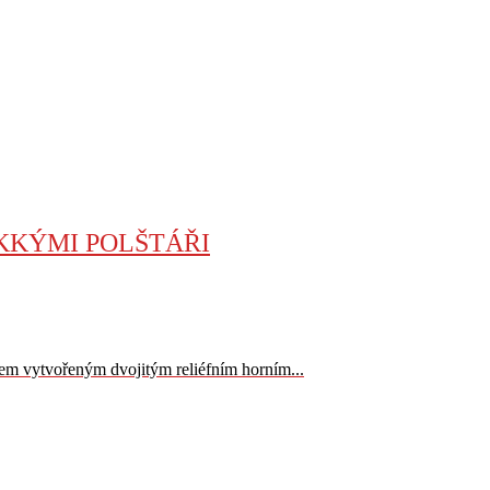
KKÝMI POLŠTÁŘI
em vytvořeným dvojitým reliéfním horním...