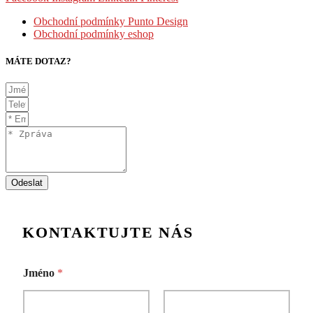
Obchodní podmínky Punto Design
Obchodní podmínky eshop
MÁTE DOTAZ?
Odeslat
K
Jméno
*
o
m
e