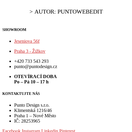
AUTOR:
PUNTOWEBEDIT
SHOWROOM
Jeseniova 56f
Praha 3 - Žižkov
+420 733 543 293
punto@puntodesign.cz
OTEVÍRACÍ DOBA
Po – Pá 10 – 17 h
KONTAKTUJTE NÁS
Punto Design s.r.o.
Klimentská 1216/46
Praha 1 – Nové Město
IČ: 28253965
Facebook
Instagram
Linkedin
Pinterest