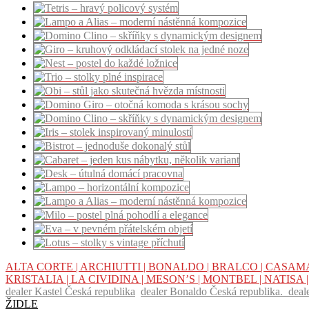
ALTA CORTE |
ARCHIUTTI |
BONALDO |
BRALCO |
CASAMA
KRISTALIA |
LA CIVIDINA |
MESON’S |
MONTBEL |
NATISA 
dealer Kastel Česká republika
dealer Bonaldo Česká republika.
deal
ŽIDLE