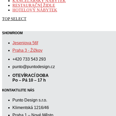
KANCELÁŘSKÝ NÁBYTEK
RESTAURAČNÍ ŽIDLE
HOTELOVÝ NÁBYTEK
TOP SELECT
SHOWROOM
Jeseniova 56f
Praha 3 - Žižkov
+420 733 543 293
punto@puntodesign.cz
OTEVÍRACÍ DOBA
Po – Pá 10 – 17 h
KONTAKTUJTE NÁS
Punto Design s.r.o.
Klimentská 1216/46
Praha 1 – Nové Město