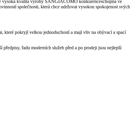
dnes je vysoká kvalita výroby SANGIACOMO konkurenceschopná ve
vinností společnosti, která chce udržovat vysokou spokojenost svých
které pokryjí velkou jednoduchostí a mají vliv na obývací a spací
ší předpisy, řadu moderních služeb před a po prodeji jsou nejlepší