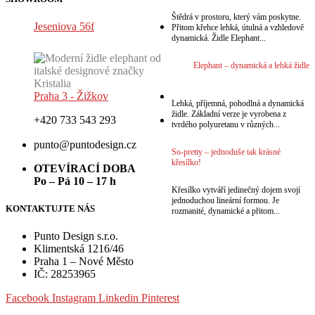
Štědrá v prostoru, který vám poskytne.
Jeseniova 56f
Přitom křehce lehká, útulná a vzhledově
dynamická. Židle Elephant...
Elephant – dynamická a lehká židle
Praha 3 - Žižkov
Lehká, příjemná, pohodlná a dynamická
židle. Základní verze je vyrobena z
+420 733 543 293
tvrdého polyuretanu v různých...
punto@puntodesign.cz
So-pretty – jednoduše tak krásné
křesílko!
OTEVÍRACÍ DOBA
Po – Pá 10 – 17 h
Křesílko vytváří jedinečný dojem svojí
jednoduchou lineární formou. Je
KONTAKTUJTE NÁS
rozmanité, dynamické a přitom...
Punto Design s.r.o.
Klimentská 1216/46
Praha 1 – Nové Město
IČ: 28253965
Facebook
Instagram
Linkedin
Pinterest