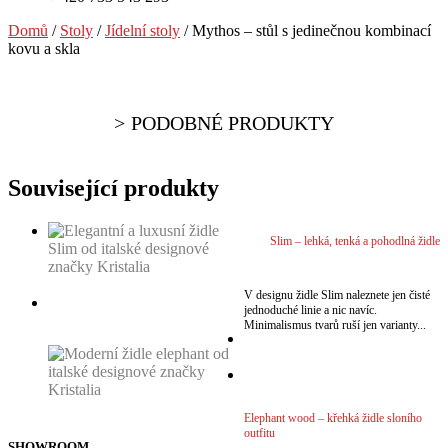
Domů
/
Stoly
/
Jídelní stoly
/ Mythos – stůl s jedinečnou kombinací
kovu a skla
PODOBNÉ PRODUKTY
Související produkty
Slim – lehká, tenká a pohodlná židle
VÍCE
V designu židle Slim naleznete jen čisté
jednoduché linie a nic navíc.
VÍCE
Minimalismus tvarů ruší jen varianty...
VÍCE
VÍCE
Elephant wood – křehká židle sloního
outfitu
SHOWROOM