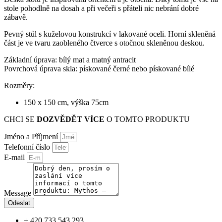
stole pohodlně na dosah a při večeři s přáteli nic nebrání dobré
zábavě.
Pevný stůl s kuželovou konstrukcí v lakované oceli. Horní skleněná
část je ve tvaru zaobleného čtverce s otočnou skleněnou deskou.
Základní úprava: bílý mat a matný antracit
Povrchová úprava skla: pískované černé nebo pískované bílé
Rozměry:
150 x 150 cm, výška 75cm
CHCI SE
DOZVĚDĚT VÍCE
O TOMTO PRODUKTU
Jméno a Příjmení
Telefonní číslo
E-mail
Message
Odeslat
+ 420 733 543 293