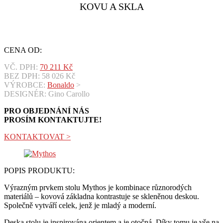
KOVU A SKLA
CENA OD:
VČ. DPH:
70 211
Kč
BEZ DPH:
58 026
Kč
VÝROBCE:
Bonaldo
>
DESIGNÉR: Gino Carollo
PRO OBJEDNÁNÍ NÁS
PROSÍM KONTAKTUJTE!
KONTAKTOVAT >
POPIS PRODUKTU:
Výrazným prvkem stolu Mythos je kombinace různorodých
materiálů – kovová základna kontrastuje se skleněnou deskou.
Společně vytváří celek, jenž je mladý a moderní.
Deska stolu je inspirována orientem a je otočná. Díky tomu je vše na